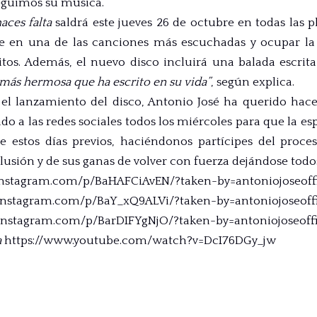
eguimos su música.
aces falta
saldrá este jueves 26 de octubre en todas las p
rse en una de las canciones más escuchadas y ocupar la
xitos. Además, el nuevo disco incluirá una balada escrit
 más hermosa que ha escrito en su vida”
, según explica.
el lanzamiento del disco, Antonio José ha querido hace
do a las redes sociales todos los miércoles para que la e
e estos días previos, haciéndonos partícipes del proce
ilusión y de sus ganas de volver con fuerza dejándose todos
instagram.com/p/BaHAFCiAvEN/?taken-by=antoniojoseoffi
instagram.com/p/BaY_xQ9ALVi/?taken-by=antoniojoseoffi
instagram.com/p/BarDIFYgNjO/?taken-by=antoniojoseoffi
a
https://www.youtube.com/watch?v=DcI76DGy_jw