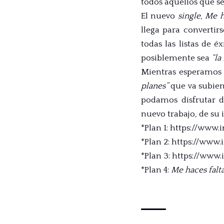
todos aquellos que s
El nuevo
single
,
Me h
llega para converti
todas las listas de é
posiblemente sea
“la
Mientras esperamos 
planes”
que va subien
podamos disfrutar d
nuevo trabajo, de su 
*Plan 1:
https://www.
*Plan 2:
https://www.
*Plan 3:
https://www.
*Plan 4:
Me haces falt