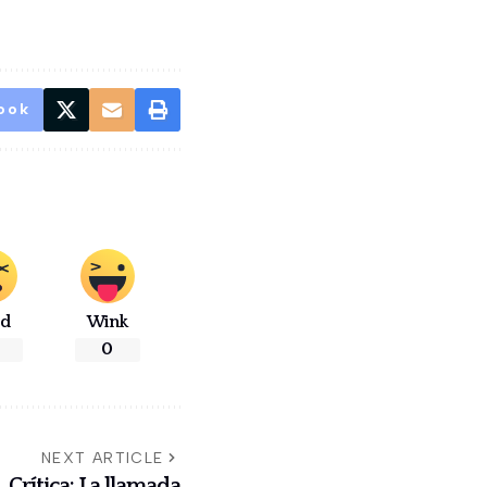
ook
ad
Wink
0
NEXT ARTICLE
Crítica: La llamada