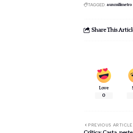
TAGGED:
a un milímetro 
Share This Articl
Love
0
PREVIOUS ARTICLE
Crítica: Casta, pest