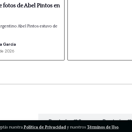
e fotos de Abel Pintos en
argentino Abel Pintos estuvo de
a García
de 2026
estaña #1
Pestaña #2
Pestaña 
ceptás nuestra
Política de Privacidad
y nuestros
Términos de Uso
.