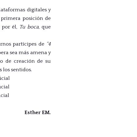
lataformas digitales y
 primera posición de
a por él,
Tu boca
, que
rnos partícipes de
“4
spera sea más amena y
so de creación de su
 los sentidos.
cial
cial
cial
Esther EM.