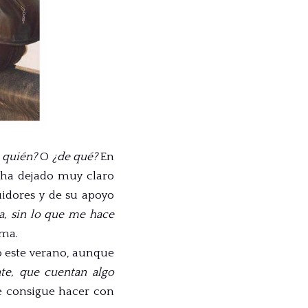
 quién?
O
¿de qué?
En
é ha dejado muy claro
uidores y de su apoyo
la, sin lo que me hace
rma.
o este verano, aunque
nte, que cuentan algo
 consigue hacer con