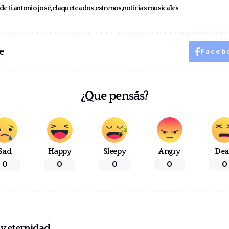
de ti
antonio josé
claqueteados
estrenos
noticias musicales
e
Faceb
¿Que pensás?
Sad
Happy
Sleepy
Angry
De
0
0
0
0
0
e y eternidad