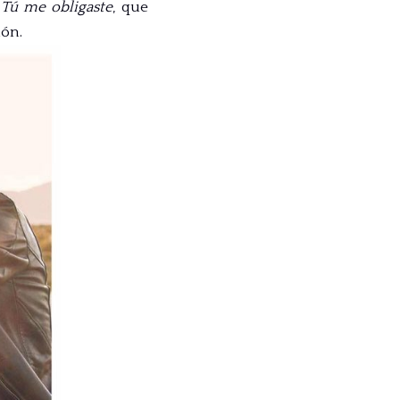
o
Tú me obligaste
, que
ión.