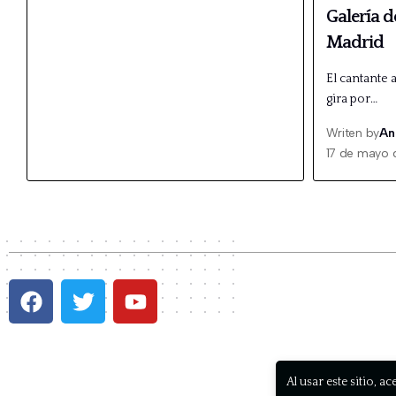
Galería d
Madrid
El cantante 
gira por…
Writen by
An
17 de mayo 
P
Al usar este sitio, a