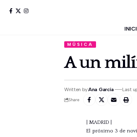
INIC
MÚSICA
A un milí
Written by:
Ana García
Last u
Share
| MADRID |
El próximo 3 de novi