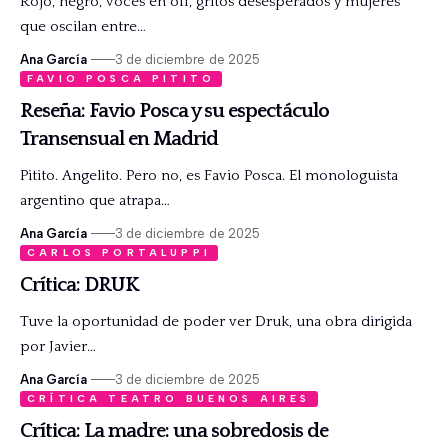
Rojo, negro, voces en off, gritos desesperados y mujeres
que oscilan entre…
Ana García
3 de diciembre de 2025
FAVIO POSCA PITITO
Reseña: Favio Posca y su espectáculo
Transensual en Madrid
Pitito. Angelito. Pero no, es Favio Posca. El monologuista
argentino que atrapa…
Ana García
3 de diciembre de 2025
CARLOS PORTALUPPI
Crítica: DRUK
Tuve la oportunidad de poder ver Druk, una obra dirigida
por Javier…
Ana García
3 de diciembre de 2025
CRÍTICA TEATRO BUENOS AIRES
Crítica: La madre: una sobredosis de