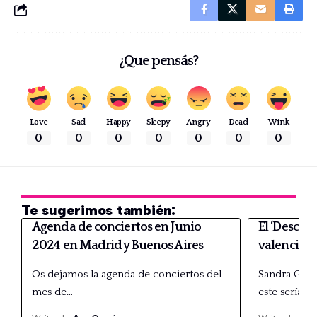
¿Que pensás?
Love
Sad
Happy
Sleepy
Angry
Dead
Wink
0
0
0
0
0
0
0
Te sugerimos también:
Agenda de conciertos en Junio
El ‘Descaro
2024 en Madrid y Buenos Aires
valencian
Os dejamos la agenda de conciertos del
Sandra Groo
mes de…
este sería el