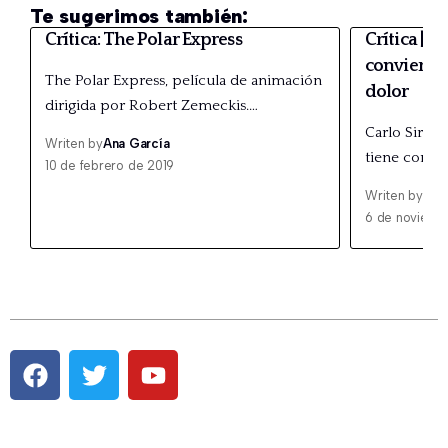
Te sugerimos también:
Crítica: The Polar Express
Crítica | 
convierte 
The Polar Express, película de animación
dolor
dirigida por Robert Zemeckis.…
Carlo Sironi
Writen by
Ana García
tiene como
10 de febrero de 2019
Writen by
Ana
6 de noviemb
Pestaña #1