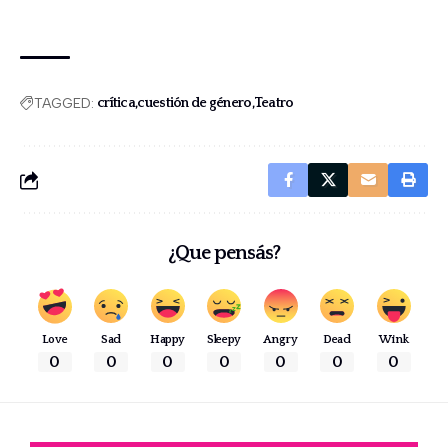
TAGGED:
crítica
cuestión de género
Teatro
¿Que pensás?
Love
Sad
Happy
Sleepy
Angry
Dead
Wink
0
0
0
0
0
0
0