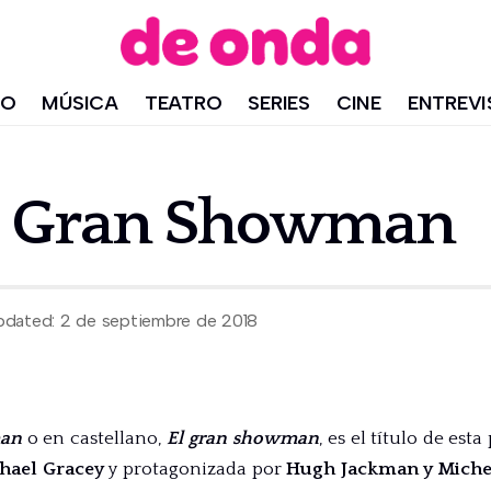
IO
MÚSICA
TEATRO
SERIES
CINE
ENTREVI
 El Gran Showman
pdated: 2 de septiembre de 2018
man
o en castellano,
El gran showman
, es el título de est
hael Gracey
y protagonizada por
Hugh Jackman y Miche