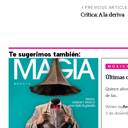
PREVIOUS ARTICLE
Crítica: A la deriva
Te sugerimos también:
MÚSIC
Últimas c
Quince años 
de las…
Writen by
An
3 de diciem