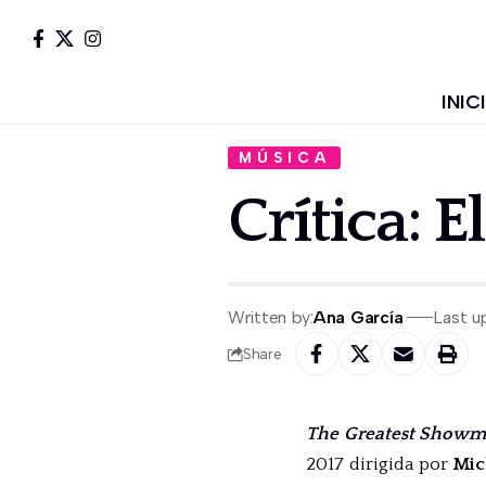
INIC
MÚSICA
Crítica:
Written by:
Ana García
Last u
Share
The Greatest Show
2017 dirigida por
Mic