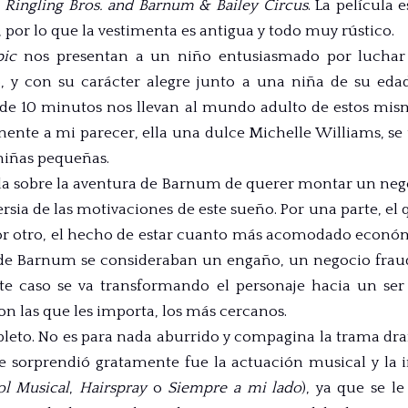
e
Ringling Bros. and Barnum & Bailey Circus
. La película
, por lo que la vestimenta es antigua y todo muy rústico.
pic
nos presentan a un niño entusiasmado por luchar 
 y con su carácter alegre junto a una niña de su ed
e 10 minutos nos llevan al mundo adulto de estos mism
te a mi parecer, ella una dulce Michelle Williams, se
niñas pequeñas.
bla sobre la aventura de Barnum de querer montar un negoc
rsia de las motivaciones de este sueño. Por una parte, e
 por otro, el hecho de estar cuanto más acomodado econ
s de Barnum se consideraban un engaño, un negocio fraud
te caso se va transformando el personaje hacia un ser
n las que les importa, los más cercanos.
leto. No es para nada aburrido y compagina la trama dr
 sorprendió gratamente fue la actuación musical y la 
l Musical
,
Hairspray
o
Siempre a mi lado
), ya que se l