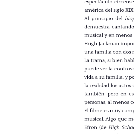
espectáculo circens
américa del siglo XIX
Al principio del
bio
demuestra cantando,
musical y en menos d
Hugh Jackman imponen
una familia con dos 
La trama, si bien ha
puede ver la controve
vida a su familia, y
la realidad los acto
también, pero en es
personas, al menos co
El filme es muy comp
musical. Algo que me
Efron (de
High Schoo