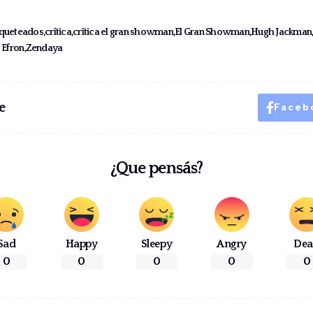
aqueteados
crítica
crítica el gran showman
El Gran Showman
Hugh Jackman
 Efron
Zendaya
e
Faceb
¿Que pensás?
Sad
Happy
Sleepy
Angry
De
0
0
0
0
0