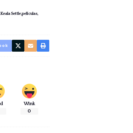
Keala Settle
películas
ook
ad
Wink
0