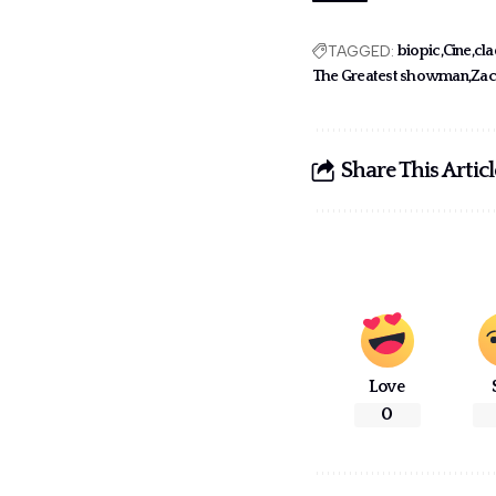
TAGGED:
biopic
Cine
cl
The Greatest showman
Zac
Share This Articl
Love
0