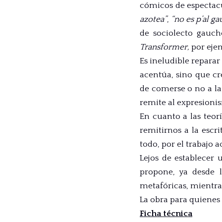
cómicos de espectacu
azotea”
,
“no es p’al g
de sociolecto gauch
Transformer,
por eje
Es ineludible repara
acentúa, sino que cr
de comerse o no a l
remite al expresion
En cuanto a las teor
remitirnos a la escr
todo, por el trabajo 
Lejos de establecer 
propone, ya desde la
metafóricas, mientra
La obra para quienes 
Ficha técnica