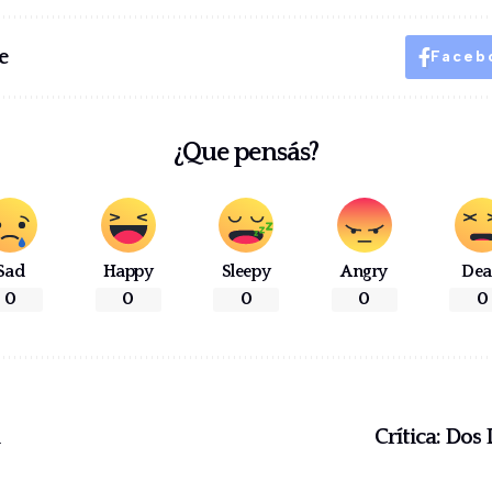
e
Faceb
¿Que pensás?
Sad
Happy
Sleepy
Angry
De
0
0
0
0
0
Crítica: Dos