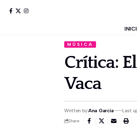
INIC
MÚSICA
Crítica: 
Vaca
Written by:
Ana García
Last u
Share