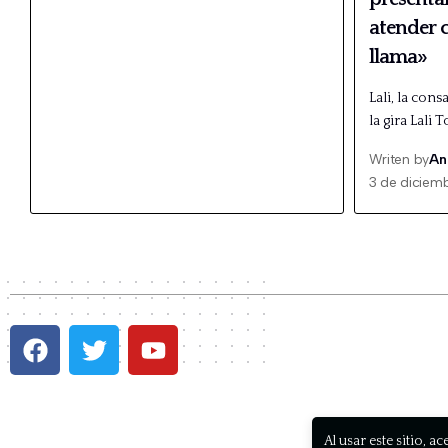
atender 
llama»
Lali, la cons
la gira Lali 
Writen by
An
3 de diciem
P
Al usar este sitio, a