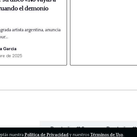
cuando el demonio
agrada artista argentina, anuncia
Tour…
a García
bre de 2025
estaña #1
Pestaña #2
Pestaña 
ceptás nuestra
Política de Privacidad
y nuestros
Términos de Uso
.