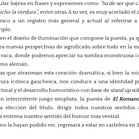
lar bajeza en frases y expresiones como
“ha de ser que c
aucho la verdura”
, entre otras. A su vez, es muy acertado
esco a un registro más general y actual al referirs
mplo.
r en el diseño de iluminación que compone la puesta, ya q
ea nuevas perspectivas de significado sobre todo en la es
a vaca, donde podemos apreciar su sombra monstruosa c
ismo alemán.
ías que atraviesan esta creación dramática, si bien la 
itura icónica gauchesca, nos conduce a una identidad pr
actoral y el desarrollo humorístico con base de
stand up
sob
un intermitente juego simplista, la puesta de
El Romanc
 elección del título, dirigir todos nuestros sentidos
s entrena nuestro sentido del humor más ventral.
no la hayan podido ver, regresará a estar en cartelera en 