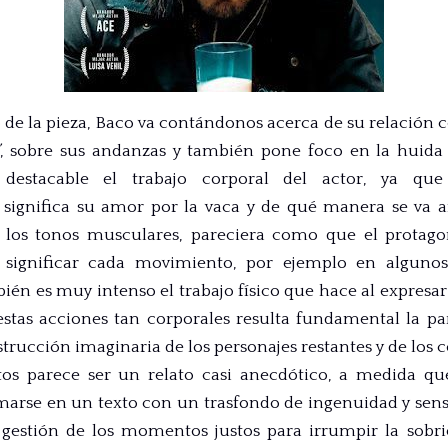
 de la pieza, Baco va contándonos acerca de su relación 
, sobre sus andanzas y también pone foco en la huida d
s destacable el trabajo corporal del actor, ya qu
significa su amor por la vaca y de qué manera se va 
los tonos musculares, pareciera como que el protagon
 significar cada movimiento, por ejemplo en algu
bién es muy intenso el trabajo físico que hace al expresa
estas acciones tan corporales resulta fundamental la par
trucción imaginaria de los personajes restantes y de los c
 parece ser un relato casi anecdótico, a medida que
arse en un texto con un trasfondo de ingenuidad y sensi
a gestión de los momentos justos para irrumpir la sobr