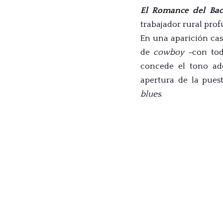
El Romance del Bac
trabajador rural pr
En una aparición casi
de
cowboy –
con tod
concede el tono ade
apertura de la pues
blues
.