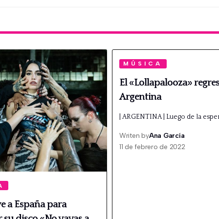
MÚSICA
El «Lollapalooza» regres
Argentina
| ARGENTINA | Luego de la espera
Writen by
Ana García
11 de febrero de 2022
A
ve a España para
 su disco «No vayas a