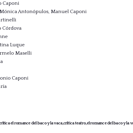
o Caponi
: Mónica Antonópulos, Manuel Caponi
tinelli
o Córdova
unne
tina Luque
armelo Maselli
ia
tonio Caponi
ría
crítica el romance del baco y la vaca
crítica teatro
el romance del baco y la 