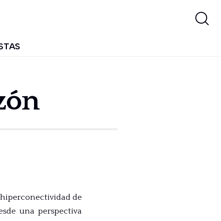
STAS
azón
 hiperconectividad de
esde una perspectiva