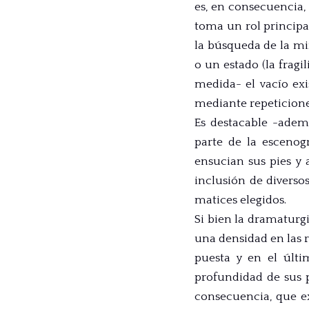
es, en consecuencia, 
toma un rol principal
la búsqueda de la m
o un estado (la frag
medida- el vacío exi
mediante repeticiones
Es destacable -ade
parte de la escenog
ensucian sus pies y 
inclusión de diverso
matices elegidos.
Si bien la dramaturg
una densidad en las r
puesta y en el últ
profundidad de sus p
consecuencia, que ex