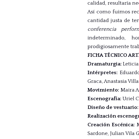
calidad, resultaría n
Así como fuimos reci
cantidad justa de te
conferencia perform
indeterminado, ho
prodigiosamente traba
FICHA TÉCNICO ART
Dramaturgia
:
Letici
Intérpretes
:
Eduard
Graca
,
Anastasia Vill
Movimiento
:
Maira 
Escenografía
:
Uriel C
Diseño de vestuario
Realización escenog
Creación Escénica
:
Sardone
,
Julian Vila 