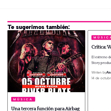
Te sugerimos también:
MÚSIC
Crítica: 
El estreno d
Story produ
Writen by
An
14 de octub
MÚSICA
Una tercera función para Airbag