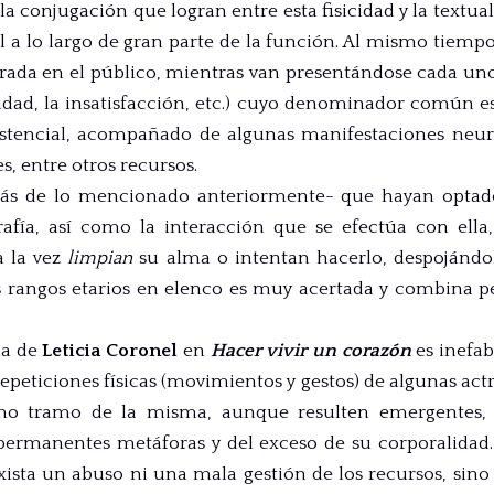
la conjugación que logran entre esta fisicidad y la textual
 a lo largo de gran parte de la función. Al mismo tiempo
irada en el público, mientras van presentándose cada 
ilidad, la insatisfacción, etc.) cuyo denominador común
stencial, acompañado de algunas manifestaciones neuró
, entre otros recursos.
más de lo mencionado anteriormente- que hayan optado
rafía, así como la interacción que se efectúa con ella
a la vez
limpian
su alma o intentan hacerlo, despojándola
s rangos etarios en elenco es muy acertada y combina 
ia de
Leticia Coronel
en
Hacer vivir un corazón
es
inefab
epeticiones físicas (movimientos y gestos) de algunas actri
imo tramo de la misma, aunque resulten emergentes, 
ermanentes metáforas y del exceso de su corporalidad. 
ista un abuso ni una mala gestión de los recursos, sino