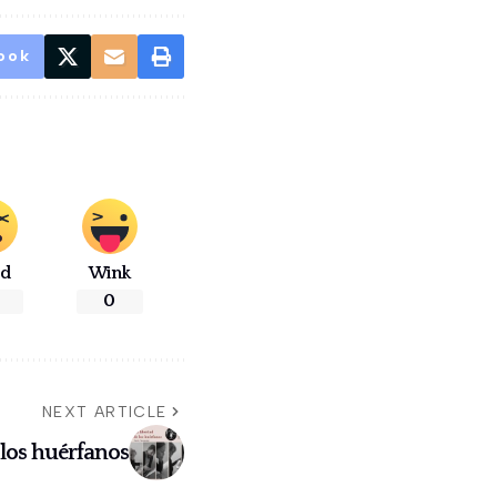
ook
ad
Wink
0
NEXT ARTICLE
e los huérfanos