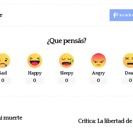
e
Faceb
¿Que pensás?
Sad
Happy
Sleepy
Angry
De
0
0
0
0
0
mi muerte
Crítica: La libertad d