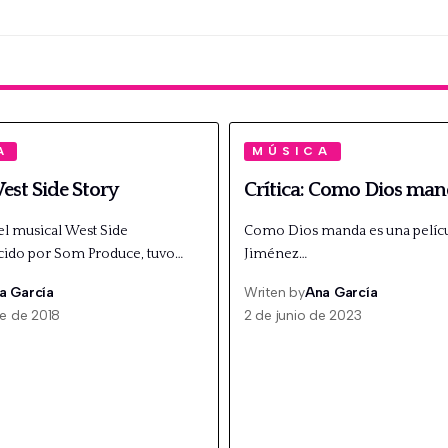
A
MÚSICA
West Side Story
Crítica: Como Dios ma
el musical West Side
Como Dios manda es una pelícu
cido por Som Produce, tuvo…
Jiménez…
a García
Writen by
Ana García
re de 2018
2 de junio de 2023