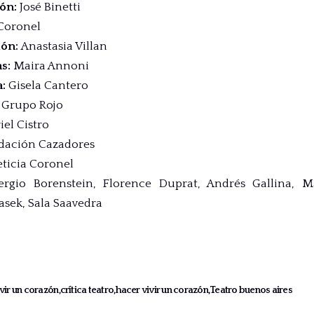
ión
:
José Binetti
Coronel
ión
:
Anastasia Villan
as
:
Maira Annoni
a
:
Gisela Cantero
:
Grupo Rojo
iel Cistro
dación Cazadores
eticia Coronel
ergio Borenstein
,
Florence Duprat
,
Andrés Gallina
,
M
iasek
,
Sala Saavedra
ivir un corazón
crítica teatro
hacer vivir un corazón
Teatro buenos aires