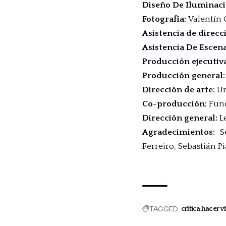
Diseño De Iluminac
Fotografía
:
Valentín 
Asistencia de direcc
Asistencia De Escen
Producción ejecutiv
Producción general
Dirección de arte
:
Ur
Co-producción
:
Fun
Dirección general
:
L
Agradecimientos
:
S
Ferreiro
,
Sebastián P
TAGGED:
crítica hacer v