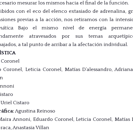
ecesario mesurar los mismos hacia el final de la función.
bidos con el eco del elenco extasiado de adrenalina, gr
nsiones previas a la acción, nos retiramos con la inten
ática
. Bajo el mismo nivel de energía permane
ndamente atravesados por sus temas arquetípic
jados, a tal punto de arribar a la afectación individual.
ÍSTICA
a Coronel
o Coronel
,
Leticia Coronel
,
Matías D’alessandro
,
Adrian
an
Annoni
istaro
:
Uriel Cistaro
ráfica
:
Agustina Reinoso
Maira Annoni
,
Eduardo Coronel
,
Leticia Coronel
,
Matías 
Graca
,
Anastasia Villan