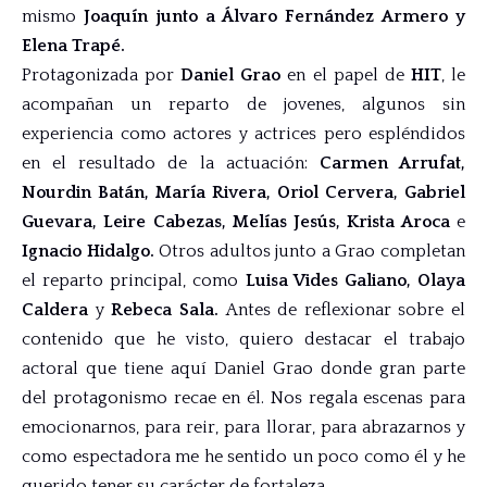
mismo
Joaquín junto a Á
lvaro Fernández Armero y
Elena
Trapé.
Protagonizada por
Daniel Grao
en el papel de
HIT
, le
acompañan un reparto de jovenes, algunos sin
experiencia como actores y actrices pero espléndidos
en el resultado de la actuación:
Carmen Arrufat,
Nourdin Batán, María Rivera, Oriol Cervera, Gabriel
Guevara, Leire Cabezas, Melías Jesús, Krista Aroca
e
Ignacio Hidalgo.
Otros adultos junto a Grao completan
el reparto principal, como
Luisa Vides Galiano, Olaya
Caldera
y
Rebeca Sala.
Antes de reflexionar sobre el
contenido que he visto, quiero destacar el trabajo
actoral que tiene aquí Daniel Grao donde gran parte
del protagonismo recae en él. Nos regala escenas para
emocionarnos, para reir, para llorar, para abrazarnos y
como espectadora me he sentido un poco como él y he
querido tener su carácter de fortaleza.