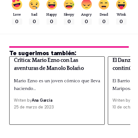
Love
Sad
Happy
Sleepy
Angry
Dead
Wink
0
0
0
0
0
0
0
Te sugerimos también:
Crítica: Mario Ezno con Las
El Danzar 
aventuras de Manolo Bolaño
continúa g
Mario Ezno es un joven cómico que lleva
El Barrio, q
haciendo…
Mariposas…
Writen by
Ana García
Writen by
Ana
25 de marzo de 2023
10 de octubre