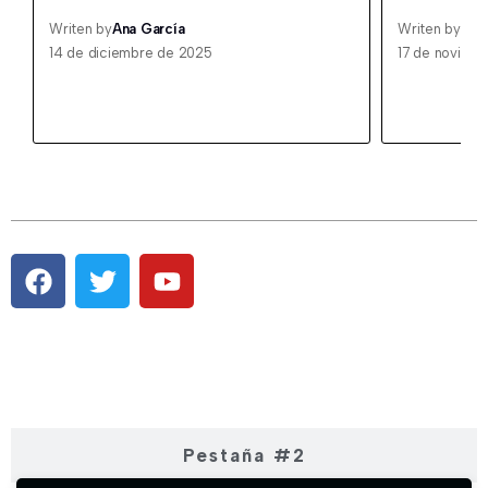
Writen by
Ana García
Writen by
Ana
14 de diciembre de 2025
17 de noviem
Pestaña #1
Pestaña #2