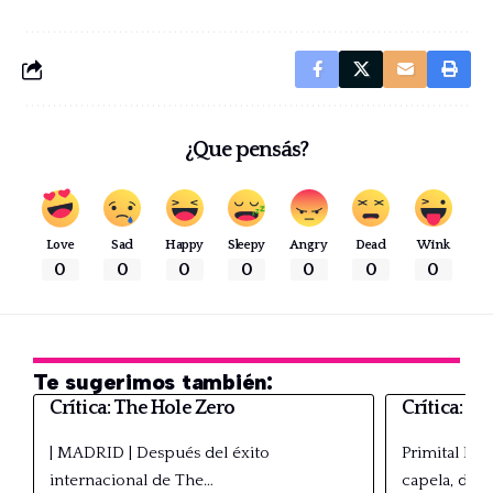
¿Que pensás?
Love
Sad
Happy
Sleepy
Angry
Dead
Wink
0
0
0
0
0
0
0
Te sugerimos también:
Crítica: The Hole Zero
Crítica: P
| MADRID | Después del éxito
Primital Pr
internacional de The…
capela, de…