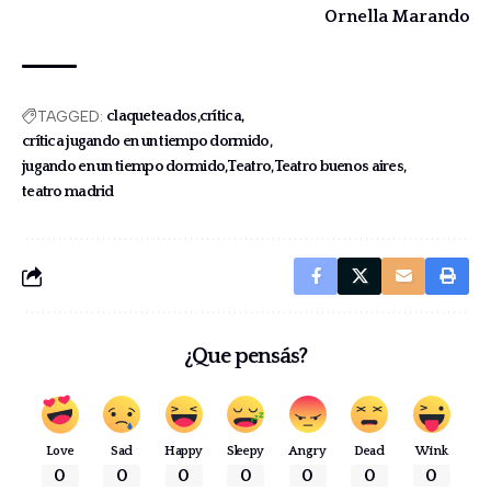
Ornella Marando
TAGGED:
claqueteados
crítica
crítica jugando en un tiempo dormido
jugando en un tiempo dormido
Teatro
Teatro buenos aires
teatro madrid
¿Que pensás?
Love
Sad
Happy
Sleepy
Angry
Dead
Wink
0
0
0
0
0
0
0