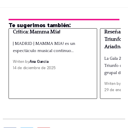
Te sugerimos también:
Crítica: Mamma Mía!
Reseña de 
Triunfo 2
| MADRID | MAMMA MIA! es un
Ariadna
espectáculo musical continuo…
La Gala 2 d
Writen by
Ana García
Triunfo com
14 de diciembre de 2025
grupal del 
Writen by
Ana
29 de enero 