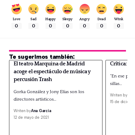
Love
Sad
Happy
Sleepy
Angry
Dead
Wink
0
0
0
0
0
0
0
Te sugerimos también:
El teatro Marquina de Madrid
Crítica: C
acoge el espectáculo de música y
“En ese pape
percusión Trash
sillas…
Gorka González y Jony Elías son los
Writen by
Ana
directores artísticos…
15 de diciem
Writen by
Ana García
12 de mayo de 2021