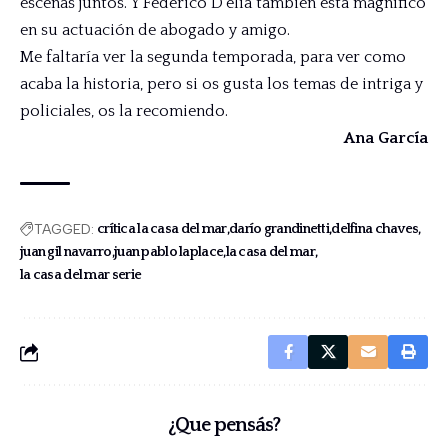
escenas juntos. Y Federico D’elía también está magnífico
en su actuación de abogado y amigo.
Me faltaría ver la segunda temporada, para ver como
acaba la historia, pero si os gusta los temas de intriga y
policiales, os la recomiendo.
Ana García
TAGGED:
crítica la casa del mar
darío grandinetti
delfina chaves
juan gil navarro
juan pablo laplace
la casa del mar
la casa del mar serie
¿Que pensás?