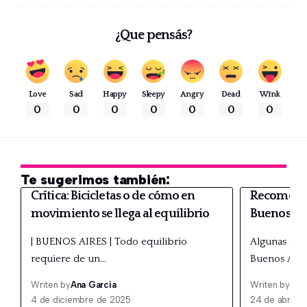
¿Que pensás?
Love
Sad
Happy
Sleepy
Angry
Dead
Wink
0
0
0
0
0
0
0
Te sugerimos también:
Crítica: Bicicletas o de cómo en
Recomenda
movimiento se llega al equilibrio
Buenos Ai
| BUENOS AIRES | Todo equilibrio
Algunas rec
requiere de un…
Buenos Air
Writen by
Ana García
Writen by
Ana
4 de diciembre de 2025
24 de abril d