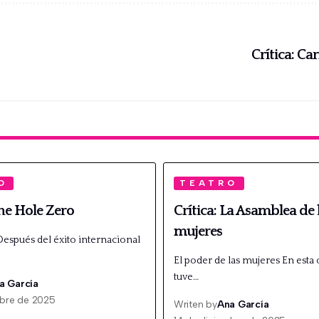
Crítica: C
O
TEATRO
The Hole Zero
Crítica: La Asamblea de 
mujeres
espués del éxito internacional
El poder de las mujeres En esta
tuve…
a García
mbre de 2025
Writen by
Ana García