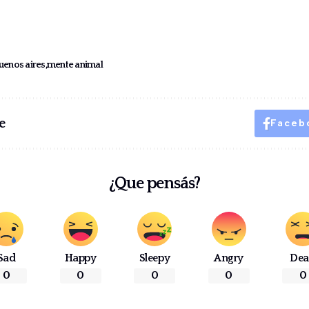
buenos aires
mente animal
e
Faceb
¿Que pensás?
Sad
Happy
Sleepy
Angry
De
0
0
0
0
0