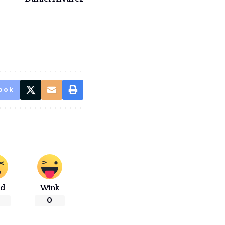
ook
ad
Wink
0