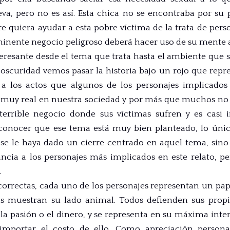
eva, pero no es así. Esta chica no se encontraba por su p
 quiera ayudar a esta pobre víctima de la trata de pers
nminente negocio peligroso deberá hacer uso de su mente 
teresante desde el tema que trata hasta el ambiente que 
 oscuridad vemos pasar la historia bajo un rojo que repre
 a los actos que algunos de los personajes implicados 
 muy real en nuestra sociedad y por más que muchos no 
errible negocio donde sus víctimas sufren y es casi 
econocer que ese tema está muy bien planteado, lo únic
 se le haya dado un cierre centrado en aquel tema, sin
cia a los personajes más implicados en este relato, p
.
correctas, cada uno de los personajes representan un pa
tas muestran su lado animal. Todos defienden sus propi
la pasión o el dinero, y se representa en su máxima inte
importar el costo de ello. Como apreciación person