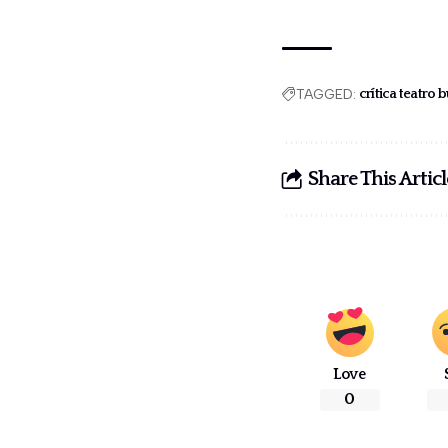
TAGGED:
crítica teatro 
Share This Articl
Love
0