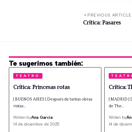
PREVIOUS ARTICLE
Crítica: Pasares
Te sugerimos también:
TEATRO
TEATR
Crítica: Princesas rotas
Crítica: 
| BUENOS AIRES | Después de tantas obras
| MADRID | D
vistas…
de The…
Writen by
Ana García
Writen by
An
14 de diciembre de 2025
14 de dicie