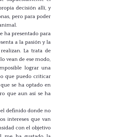
ropia decisión allí, y
onas, pero para poder
animal.
se ha presentado para
senta a la pasión y la
realizan. La trata de
lo vean de ese modo,
imposible lograr una
o que puedo criticar
o que se ha optado en
ero que aun así se ha
pel definido donde no
os intereses que van
nsidad con el objetivo
al me ha gustado la