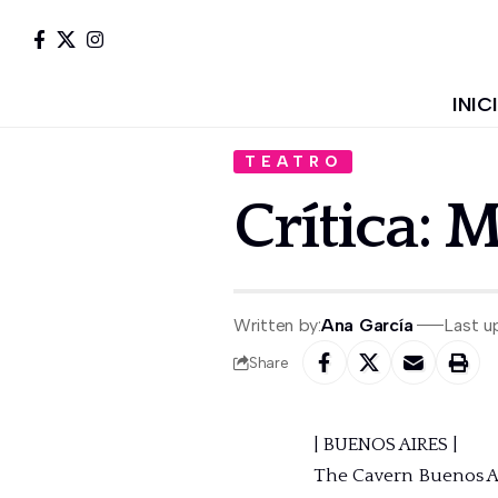
INIC
TEATRO
Crítica: 
Written by:
Ana García
Last u
Share
| BUENOS AIRES |
The Cavern Buenos Ai