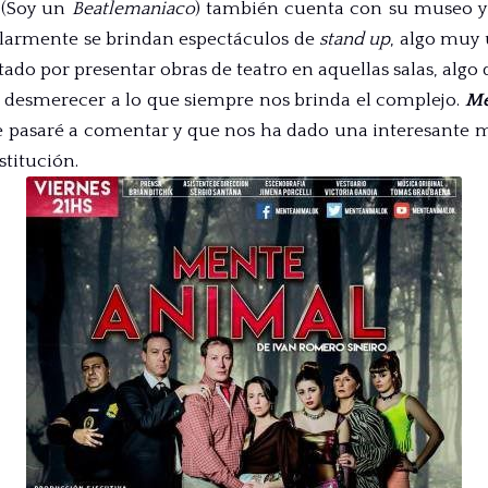
(Soy un
Beatlemaniaco
) también cuenta con su museo y
ularmente se brindan espectáculos de
stand up
, algo muy 
tado por presentar obras de teatro en aquellas salas, algo
in desmerecer a lo que siempre nos brinda el complejo.
Me
e pasaré a comentar y que nos ha dado una interesante
stitución.