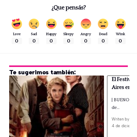
¿Que pensás?
Love
Sad
Happy
Sleepy
Angry
Dead
Wink
0
0
0
0
0
0
0
Te sugerimos también:
El Festiva
Aires en T
| BUENOS AIR
de…
Writen by
Ana
4 de diciemb