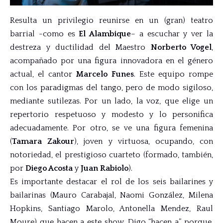
Resulta un privilegio reunirse en un (gran) teatro
barrial -como es
El Alambique
– a escuchar y ver la
destreza y ductilidad del Maestro
Norberto Vogel
,
acompañado por una figura innovadora en el género
actual, el cantor
Marcelo Funes
. Este equipo rompe
con los paradigmas del tango, pero de modo sigiloso,
mediante sutilezas. Por un lado, la voz, que elige un
repertorio respetuoso y modesto y lo personifica
adecuadamente. Por otro, se ve una figura femenina
(
Tamara Zakour
), joven y virtuosa, ocupando, con
notoriedad, el prestigioso cuarteto (formado, también,
por
Diego Acosta
y
Juan Rabiolo
).
Es importante destacar el rol de los seis bailarines y
bailarinas (Mauro Carabajal, Naomi González, Milena
Hopkins, Santiago Marolo, Antonella Mendez, Raul
Moure) que hacen a este show. Digo “hacen a” porque,