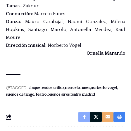
Tamara Zakour
Conducción
:
Marcelo Funes
Danza
:
Mauro Carabajal
,
Naomi Gonzalez
,
Milena
Hopkins
,
Santiago Marolo
,
Antonella Mendez
,
Raul
Moure
Dirección musical
:
Norberto Vogel
Ornella Marando
TAGGED:
claqueteados
crítica
marcelo funes
norberto vogel
sueños de tango
Teatro buenos aires
teatro madrid