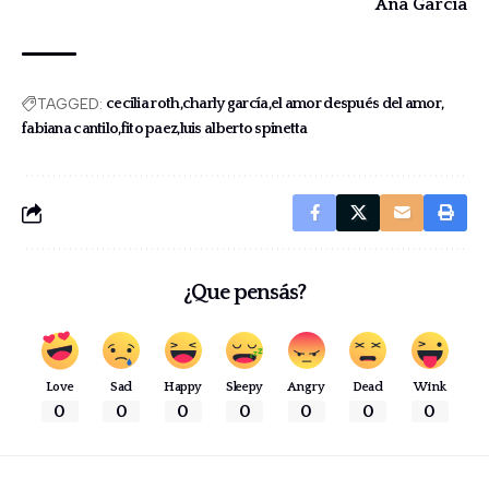
Ana García
TAGGED:
cecilia roth
charly garcía
el amor después del amor
fabiana cantilo
fito paez
luis alberto spinetta
¿Que pensás?
Love
Sad
Happy
Sleepy
Angry
Dead
Wink
0
0
0
0
0
0
0