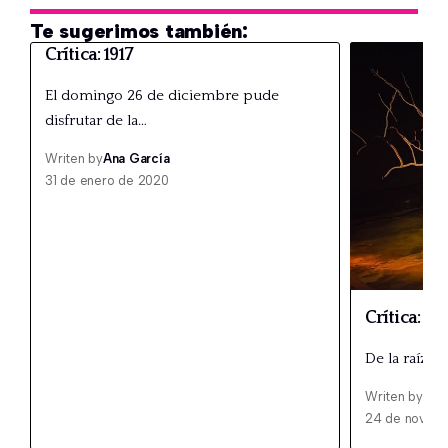
Te sugerimos también:
Crítica: 1917
El domingo 26 de diciembre pude
disfrutar de la…
Writen by
Ana García
31 de enero de 2020
Crítica: De 
De la raíz a
Writen by
Ana
24 de noviem