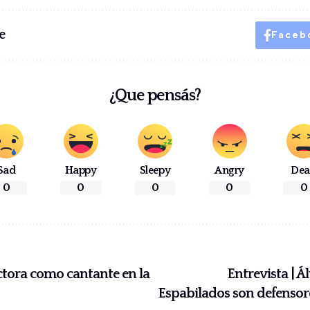
e
Faceb
¿Que pensás?
Sad
Happy
Sleepy
Angry
De
0
0
0
0
0
ctora como cantante en la
Entrevista | 
Espabilados son defensores