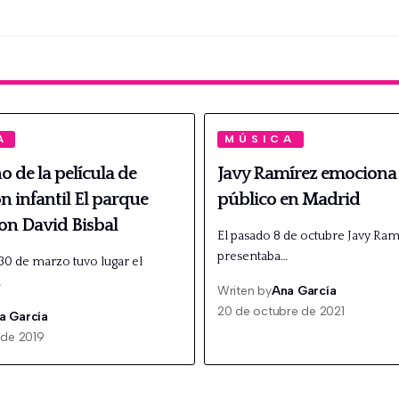
A
MÚSICA
o de la película de
Javy Ramírez emociona 
 infantil El parque
público en Madrid
on David Bisbal
El pasado 8 de octubre Javy Ram
presentaba…
30 de marzo tuvo lugar el
…
Writen by
Ana García
20 de octubre de 2021
a García
 de 2019