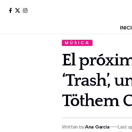
INIC
MÚSICA
El próxim
‘Trash’, 
Töthem 
Written by:
Ana García
Last u