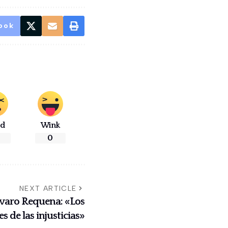
ook
ad
Wink
0
NEXT ARTICLE
Álvaro Requena: «Los
 de las injusticias»