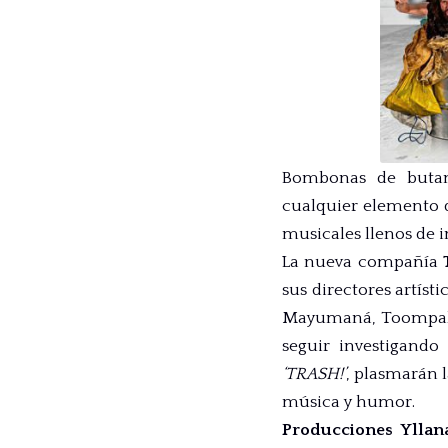
Bombonas de butano
cualquier elemento 
musicales llenos de 
La nueva compañía
sus directores artís
Mayumaná, Toompak o
seguir investigando
‘TRASH!’
, plasmarán l
música y humor.
Producciones Yllan