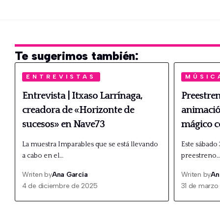
Te sugerimos también:
ENTREVISTAS
MÚSIC
Entrevista | Itxaso Larrínaga,
Preestren
creadora de «Horizonte de
animación
sucesos» en Nave73
mágico c
La muestra Imparables que se está llevando
Este sábado 
a cabo en el…
preestreno
Writen by
Ana García
Writen by
An
4 de diciembre de 2025
31 de marzo