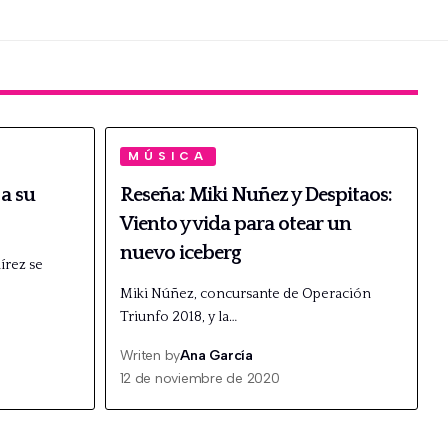
MÚSICA
a su
Reseña: Miki Nuñez y Despitaos:
Viento y vida para otear un
nuevo iceberg
írez se
Miki Núñez, concursante de Operación
Triunfo 2018, y la…
Writen by
Ana García
12 de noviembre de 2020