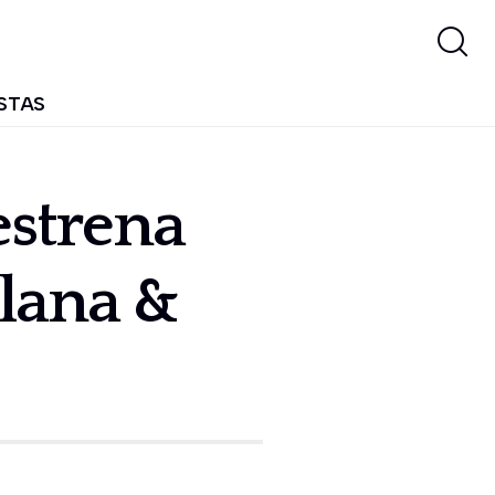
STAS
estrena
llana &