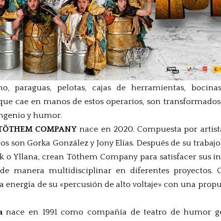
, paraguas, pelotas, cajas de herramientas, bocinas
que cae en manos de estos operarios, son transformados
ingenio y humor.
TÖTHEM COMPANY
nace en 2020. Compuesta por artista
ticos son Gorka González y Jony Elías. Después de su trab
 Yllana, crean Töthem Company para satisfacer sus inqu
 de manera multidisciplinar en diferentes proyectos.
a energía de su «percusión de alto voltaje» con una propu
a
nace en 1991 como compañía de teatro de humor ge