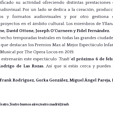
sificado su actividad ofreciendo distintas prestacione
audiovisual. Por un lado se dedica a la creación, produc
tos y formatos audiovisuales y por otro gestiona e
s proyectos en el ámbito cultural. Los miembros de Ylla
e, David Ottone, Joseph O´Curneen y Fidel Fernández.
hecho temporadas teatrales en todas las grandes ciudade
s que destacan los Premios Max al Mejor Espectáculo Infan
 Musical por The Opera Locos en 2019.
 estrenarán este espectáculo
‘Trash’
el próximo 6 de febr
Rodrigo de Las Rozas.
Así que si estás cerca y puedes 
 Frank Rodríguez, Gorka González, Miguel Ángel Pareja,
Teatro
Teatro buenos aires
teatro madrid
trash