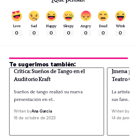
Love
Sad
Happy
Sleepy
Angry
Dead
Wink
0
0
0
0
0
0
0
Te sugerimos también:
Crítica: Sueños de Tango en el
Jmena pre
Auditorio Kraft
Teatro Óp
Sueños de tango realizó su nueva
La artista r
presentación en el…
sus fans…
Writen by
Ana García
Writen by
Ana
18 de octubre de 2023
14 de junio d