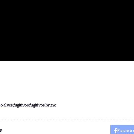
no alves
fugitivos
fugitivos bruno
e
Faceb