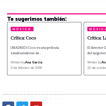
Te sugerimos también:
MÚSICA
MÚSIC
Crítica: Coco
Crítica: 
| MADRID | Coco es una película
El director 
estadounidense de…
del largomet
Writen by
Ana García
Writen by
An
3 de febrero de 2018
22 de octub