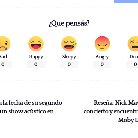
¿Que pensás?
Sad
Happy
Sleepy
Angry
De
0
0
0
0
0
 la fecha de su segundo
Reseña: Nick May
 un show acústico en
concierto y encuentro
Moby D