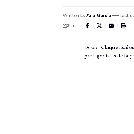
Written by:
Ana García
Last u
Share
Desde
Claqueteado
protagonistas de la p