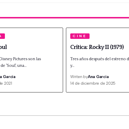
A
CINE
oul
Crítica: Rocky II (1979)
 Disney Pictures son las
Tres años después del estreno d
de 'Soul', una…
y…
a García
Writen by
Ana García
de 2021
14 de diciembre de 2025