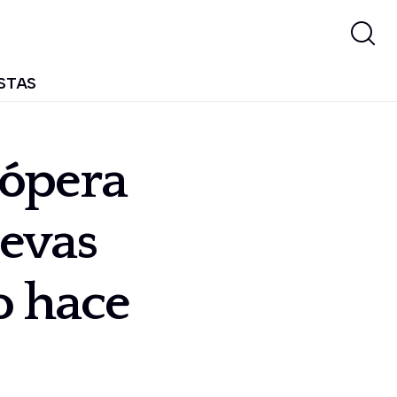
STAS
 ópera
levas
o hace