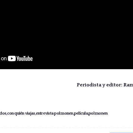
Periodista y editor: R
ados
con quién viajas
entrevista pol monen
película
pol monen