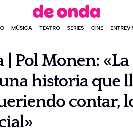
IO
MÚSICA
TEATRO
SERIES
CINE
ENTREVI
a | Pol Monen: «La
una historia que l
eriendo contar, l
cial»