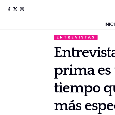
INIC
ENTREVISTAS
Entrevist
prima es 
tiempo qu
más espe