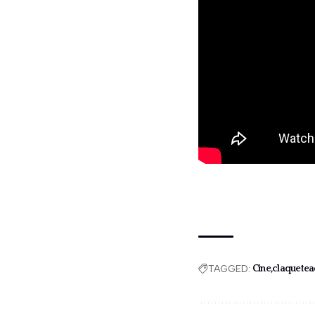
TAGGED:
Cine
claquete