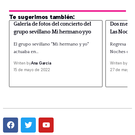
Te sugerimos también:
Galería de fotos del concierto del
Dos meses
grupo sevillano Mi hermano y yo
Las Noche
El grupo sevillano "Mi hermano y yo"
Regresa otr
actuaba en…
Noches del
Writen by
Ana García
Writen by
Ana
15 de mayo de 2022
27 de mayo 