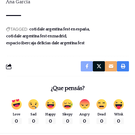
Ana García
TAGGED:
coti dale argentina fest en españa
coti dale argentina fest en madrid
espacio ibercaja delicias dale argentina fest
¿Que pensás?
Love
Sad
Happy
Sleepy
Angry
Dead
Wink
0
0
0
0
0
0
0