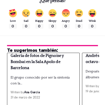
¿Que pensás?
Love
Sad
Happy
Sleepy
Angry
Dead
Wink
0
0
0
0
0
0
0
Te sugerimos también:
Galería de fotos de Pignoise y
Andrés Suá
Bombai en la Sala Apolo de
octavo dis
Barcelona
Después de
álbumes y h
El grupo conocido por ser la sintonía
con la…
Writen by
Ana
19 de junio d
Writen by
Ana García
31 de marzo de 2022