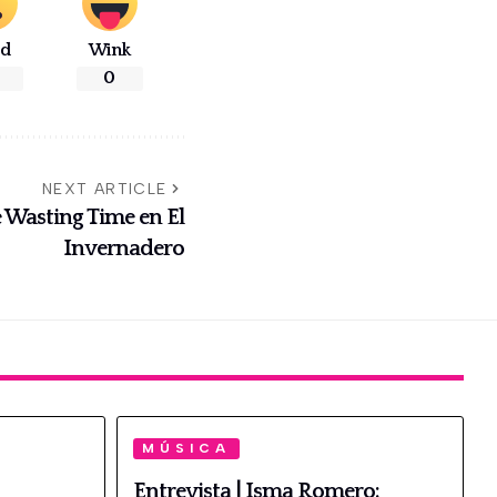
ad
Wink
0
NEXT ARTICLE
e Wasting Time en El
Invernadero
MÚSICA
Entrevista | Isma Romero: