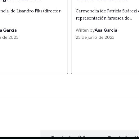
ncia, de Lisandro Fiks (director
Carmencita (de Patricia Suárez) 
representación farsesca de…
a García
Writen by
Ana García
e de 2023
23 de junio de 2023
estaña #1
Pestaña #2
Pestaña 