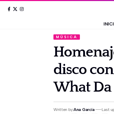
INIC
MÚSICA
Homenaje 
disco co
What Da
Written by:
Ana García
Last u