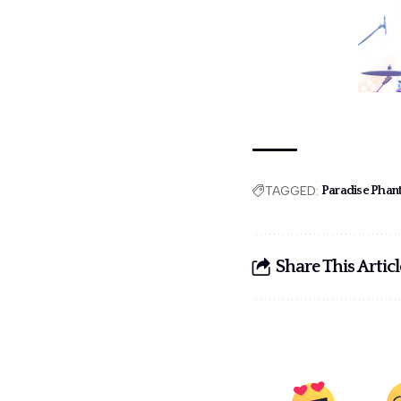
TAGGED:
Paradise Pha
Share This Articl