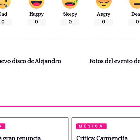
Sad
Happy
Sleepy
Angry
De
0
0
0
0
0
uevo disco de Alejandro
Fotos del evento d
A
MÚSICA
La gran renuncia
Crítica: Carmencita