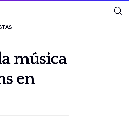
STAS
la música
ms en