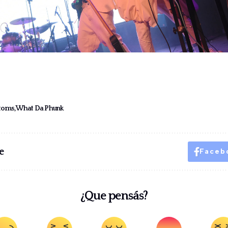
ntoms
What Da Phunk
e
Faceb
¿Que pensás?