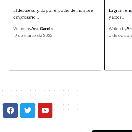
El debate surgido por el poder del hombre
La gran renu
empresario,…
y actor…
Writen by
Ana García
Writen by
An
19 de marzo de 2023
5 de octubr
P