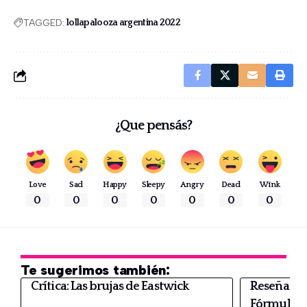
TAGGED:
lollapalooza argentina 2022
¿Que pensás?
Love
Sad
Happy
Sleepy
Angry
Dead
Wink
0
0
0
0
0
0
0
Te sugerimos también:
Crítica: Las brujas de Eastwick
Reseña y g
Fórmula V