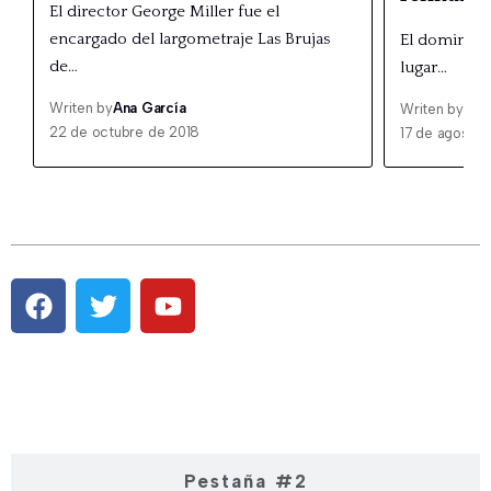
El director George Miller fue el
encargado del largometraje Las Brujas
El domingo 
de…
lugar…
Writen by
Ana García
Writen by
Ana
22 de octubre de 2018
17 de agosto 
Pestaña #1
Pestaña #2