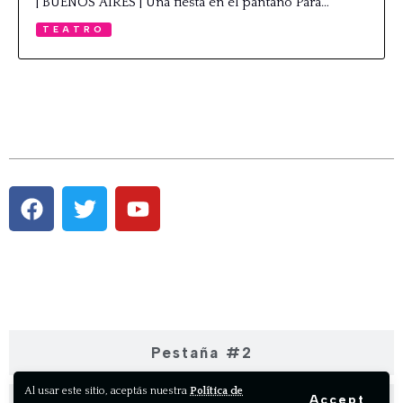
| BUENOS AIRES | Una fiesta en el pantano Para…
TEATRO
Pestaña #1
Pestaña #2
Al usar este sitio, aceptás nuestra
Política de
Accept