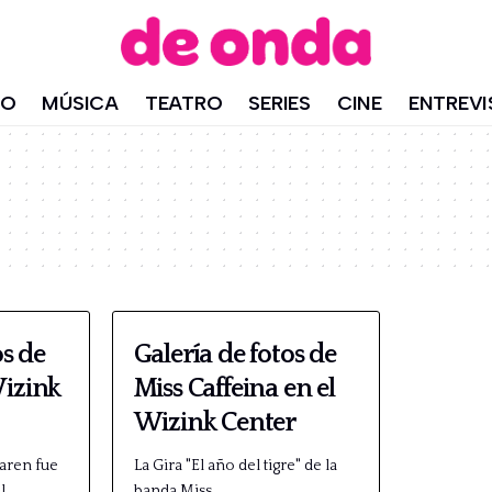
IO
MÚSICA
TEATRO
SERIES
CINE
ENTREVI
os de
Galería de fotos de
Wizink
Miss Caffeina en el
Wizink Center
Maren fue
La Gira "El año del tigre" de la
el…
banda Miss…