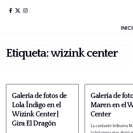
INIC
Etiqueta:
wizink center
Galería de fotos de
Galería de fot
Lola Índigo en el
Maren en el 
Wizink Center |
Center
Gira El Dragón
La cantante bilbaína 
la telonera que abrió 