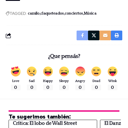
TAGGED:
camilo
claqueteados
conciertos
Música
¿Que pensás?
Love
Sad
Happy
Sleepy
Angry
Dead
Wink
0
0
0
0
0
0
0
Te sugerimos también:
Crítica: El lobo de Wall Street
El Danzar 