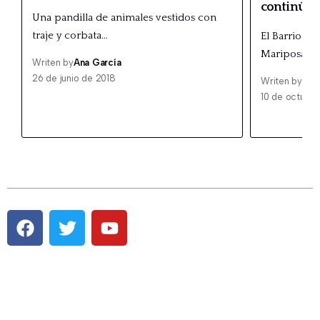
continúa g
Una pandilla de animales vestidos con
traje y corbata…
El Barrio, q
Mariposas…
Writen by
Ana García
26 de junio de 2018
Writen by
Ana
10 de octubre
Pestaña #1