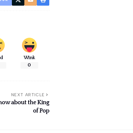
ad
Wink
0
NEXT ARTICLE
 show about the King
of Pop