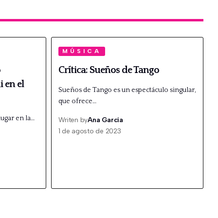
MÚSICA
o
Crítica: Sueños de Tango
i en el
Sueños de Tango es un espectáculo singular,
que ofrece…
ugar en la…
Writen by
Ana García
1 de agosto de 2023