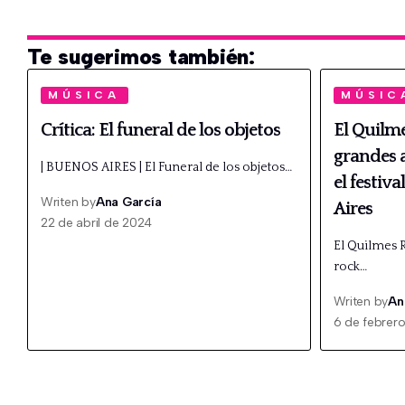
Te sugerimos también:
MÚSICA
MÚSIC
Crítica: El funeral de los objetos
El Quilm
grandes a
| BUENOS AIRES | El Funeral de los objetos…
el festiv
Writen by
Ana García
Aires
22 de abril de 2024
El Quilmes R
rock…
Writen by
An
6 de febrer