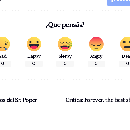
¿Que pensás?
Sad
Happy
Sleepy
Angry
De
0
0
0
0
0
os del Sr. Poper
Crítica: Forever, the best