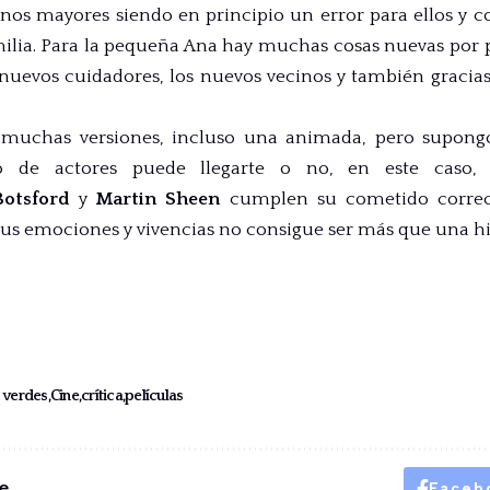
nos mayores siendo en principio un error para ellos y c
ilia. Para la pequeña Ana hay muchas cosas nuevas por pro
 nuevos cuidadores, los nuevos vecinos y también gracia
n muchas versiones, incluso una animada, pero supong
co de actores puede llegarte o no, en este caso, 
Botsford
y
Martin Sheen
cumplen su cometido correc
sus emociones y vivencias no consigue ser más que una hi
s verdes
Cine
crítica
películas
e
Faceb