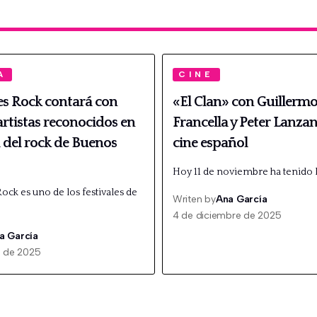
A
CINE
es Rock contará con
«El Clan» con Guillerm
rtistas reconocidos en
Francella y Peter Lanzan
al del rock de Buenos
cine español
Hoy 11 de noviembre ha tenido l
ock es uno de los festivales de
Writen by
Ana García
4 de diciembre de 2025
a García
o de 2025