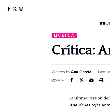
INIC
MÚSICA
Crítica: A
Written by:
Ana García
Last u
Share
La última versión de 
Ana de las tejas ver