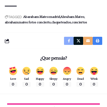
TAGGED:
Abaraham Mateo madrid
Abraham Mateo
abraham mateo fotos concierto
claqueteados
conciertos
¿Que pensás?
Love
Sad
Happy
Sleepy
Angry
Dead
Wink
0
0
0
0
0
0
0