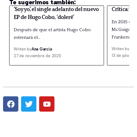
Te sugerimos también:
‘Soy yo’, el single adelanto del nuevo
Crítica: Vi
EP de Hugo Cobo, ‘doleré’
En 2015 el d
McGuigan es
Después de que el artista Hugo Cobo
Frankenstei
estrenará el…
Writen by
Ana
Writen by
Ana García
13 de julio de
27 de noviembre de 2020
Pestaña #1