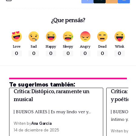
¿Que pensás?
Love
Sad
Happy
Sleepy
Angry
Dead
Wink
0
0
0
0
0
0
0
Te sugerimos también:
Crítica: Distópico, raramente un
Crítica: Po
musical
y poético
| BUENOS AIRES | Es muy lindo ver y…
| BUENOS AI
íntimo y…
Writen by
Ana García
14 de diciembre de 2025
Writen by
Ana