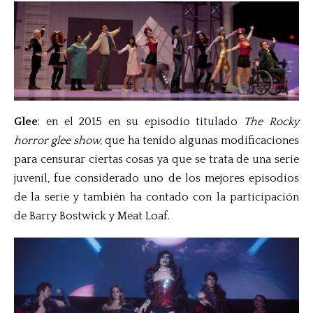
Glee
: en el 2015 en su episodio titulado
The Rocky
horror glee show,
que ha tenido algunas modificaciones
para censurar ciertas cosas ya que se trata de una serie
juvenil, fue considerado uno de los mejores episodios
de la serie y también ha contado con la participación
de Barry Bostwick y Meat Loaf.