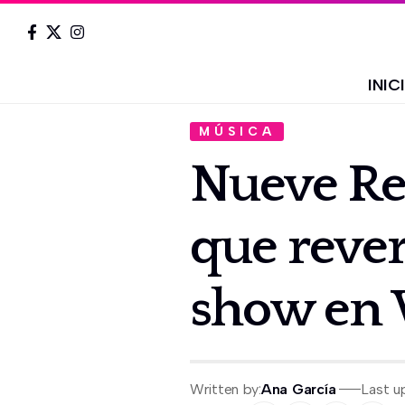
INIC
MÚSICA
Nueve Re
que rever
show en 
Written by:
Ana García
Last u