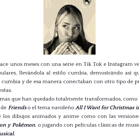
ce unos meses con una serie en Tik Tok e Instagram ve
ulares, llevándola al estilo cumbia, demostrándo así 
 cumbia y de esa manera conectaban con otro tipo de pú
stas.
temas que han quedado totalmente transformados, como l
 de
Friends
o el tema navideño
All I Want for Christmas i
 los dibujos animados y anime como con las version
mon y Pokémon
, o jugando con películas clásicas de musi
sical.