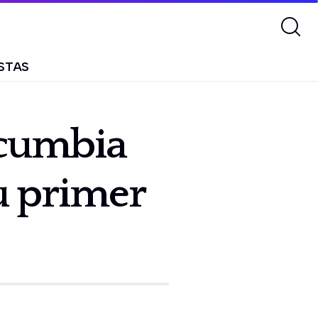
STAS
 cumbia
su primer