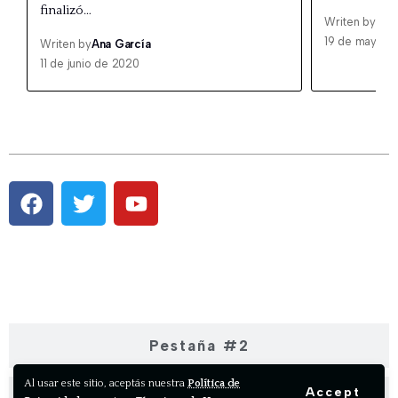
finalizó…
Writen by
Ana
19 de mayo d
Writen by
Ana García
11 de junio de 2020
Pestaña #1
Pestaña #2
Al usar este sitio, aceptás nuestra
Política de
Accept