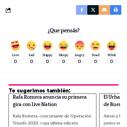
¿Que pensás?
Love
Sad
Happy
Sleepy
Angry
Dead
Wink
0
0
0
0
0
0
0
Te sugerimos también:
Rafa Romera anuncia su primera
El Urban Fe
gira con Live Nation
de Buenos 
Rafa Romera, concursante de Operación
Alexis y Fi
Triunfo 2020, cuya última edición
juntos en…